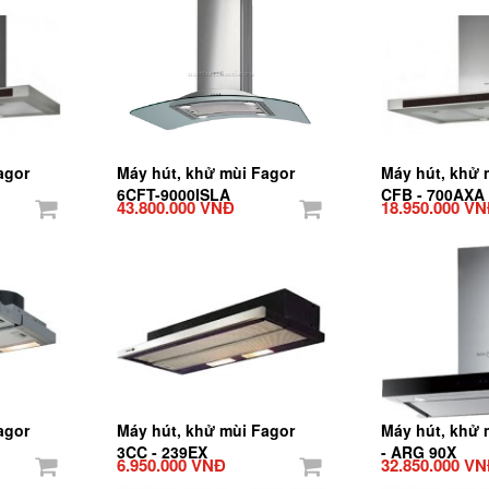
agor
Máy hút, khử mùi Fagor
Máy hút, khử 
6CFT-9000ISLA
CFB - 700AXA
43.800.000 VNĐ
18.950.000 V
agor
Máy hút, khử mùi Fagor
Máy hút, khử 
3CC - 239EX
- ARG 90X
6.950.000 VNĐ
32.850.000 V