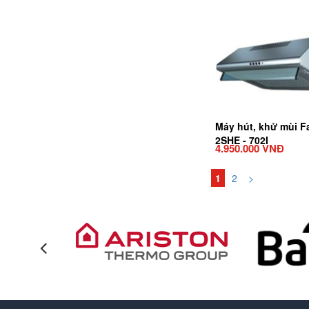
Máy hút, khử mùi F
2SHE - 702I
4.950.000 VNĐ
1
2
>