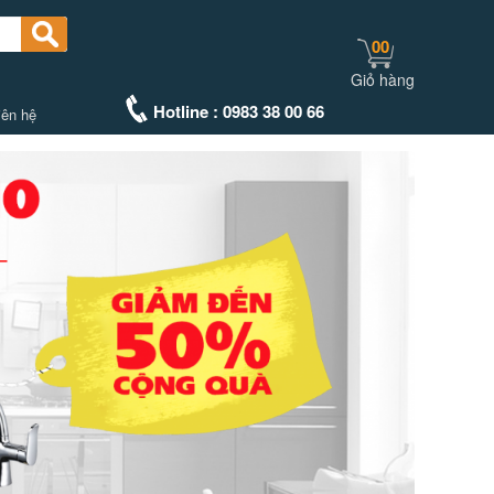
00
Giỏ hàng
Hotline : 0983 38 00 66
iên hệ