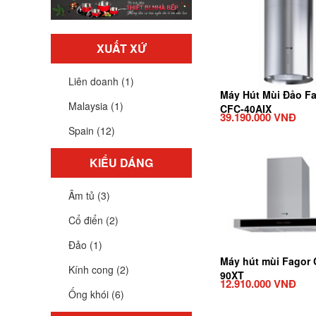
XUẤT XỨ
Liên doanh (1)
Máy Hút Mùi Đảo F
Malaysia (1)
CFC-40AIX
39.190.000 VNĐ
Spain (12)
KIỂU DÁNG
Âm tủ (3)
Cổ điển (2)
Đảo (1)
Máy hút mùi Fagor 
Kính cong (2)
90XT
12.910.000 VNĐ
Ống khói (6)