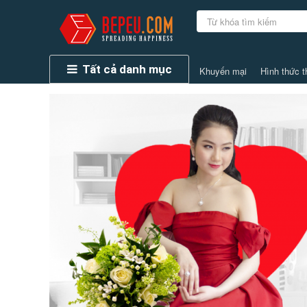
Tất cả danh mục
Khuyến mại
Hình thức t