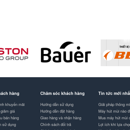
hách hàng
Chăm sóc khách hàng
Tin tức mới nhấ
ình khuyến mãi
Hướng dẫn sử dụng
Giải pháp thông 
giảm giá
Hướng dẫn đặt hàng
Máy hút mùi nào 
au bán hàng
Giao hàng và nhận hàng
Mua máy hút mùi
n sử dụng
Chính sách đổi trả
Lợi ích khi lựa ch