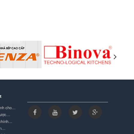
t
minh cho…
được…
 chính…
ọn…