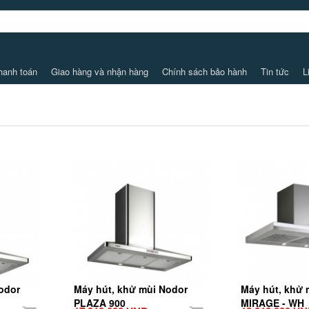
hanh toán
Giao hàng và nhận hàng
Chính sách bảo hành
Tin tức
L
odor
Máy hút, khử mùi Nodor
Máy hút, khử 
PLAZA 900
MIRAGE - WH