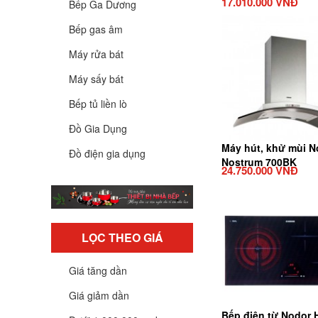
17.010.000 VNĐ
Bếp Ga Dương
Bếp gas âm
Máy rửa bát
Máy sấy bát
Bếp tủ liền lò
Đồ Gia Dụng
Máy hút, khử mùi N
Đồ điện gia dụng
Nostrum 700BK
24.750.000 VNĐ
LỌC THEO GIÁ
Giá tăng dần
Giá giảm dần
Bếp điện từ Nodor 