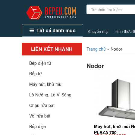
Tất cả danh mục
Khuyến mại
Hình thức t
LIÊN KẾT NHANH
Trang chủ
»
Nodor
Bếp điện từ
Nodor
Bếp từ
Máy hút, khử mùi
Lò Nướng, Lò Vi Sóng
Chậu rửa bát
Vòi rửa bát
Bếp điện
Máy hút, khử mùi N
PLAZA 700