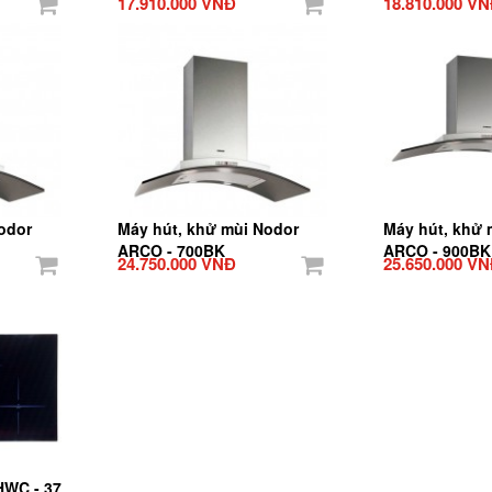
17.910.000 VNĐ
18.810.000 V
odor
Máy hút, khử mùi Nodor
Máy hút, khử 
ARCO - 700BK
ARCO - 900BK
24.750.000 VNĐ
25.650.000 V
HWC - 37